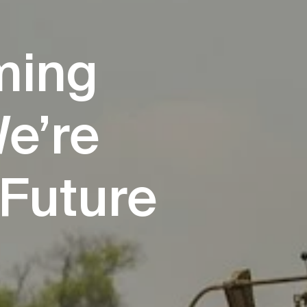
ming
e’re
 Future