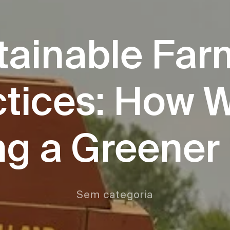
tainable Far
ctices: How W
ng a Greener
Sem categoria